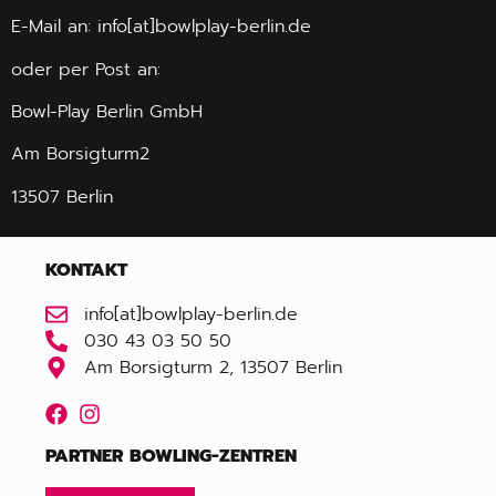
E-Mail an: info[at]bowlplay-berlin.de
oder per Post an:
Bowl-Play Berlin GmbH
Am Borsigturm2
13507 Berlin
KONTAKT
info[at]bowlplay-berlin.de
030 43 03 50 50
Am Borsigturm 2, 13507 Berlin
PARTNER BOWLING-ZENTREN